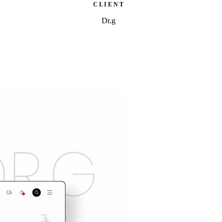
C L I E N T
Dr.g