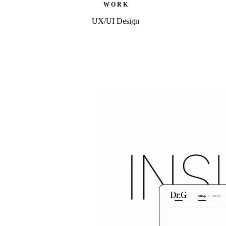
W O R K
UX/UI Design