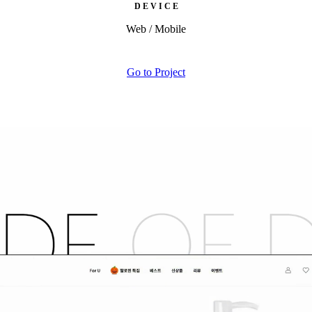
D E V I C E
Web / Mobile
Go to Project