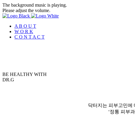
The background music is playing.
Please adjust the volume.
A B O U T
W O R K
C O N T A C T
BE HEALTHY WITH
D
R
.
G
닥터지는 피부고민에 
‘정통 피부