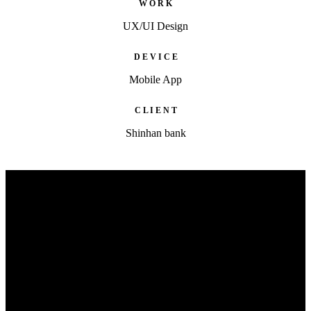
W O R K
UX/UI Design
D E V I C E
Mobile App
C L I E N T
Shinhan bank